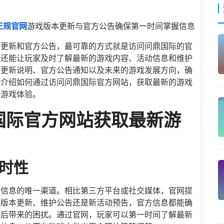
正规官网
游戏版本更新与官方公告确保第一时间掌握信息
本更新和官方公告，最可靠的方式就是访问问鼎国际的官
，还能让玩家及时了解最新的游戏内容、活动信息和维护
本更新说明、官方公告通知以及未来的游戏发展方向，确
细介绍如何通过访问问鼎国际官方网站，获取最新的游戏
升游戏体验。
国际官方网站获取最新游
时性
关信息的唯一渠道。相比第三方平台或社交媒体，官网提
戏版本更新、维护公告还是新活动预告，官方信息都能确
滞后带来的困扰。通过官网，玩家可以第一时间了解最新