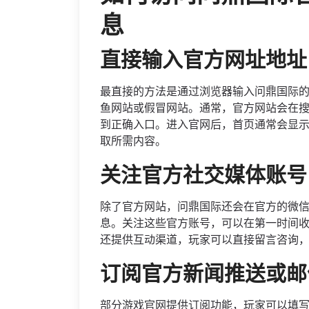
息
直接输入官方网址地址
最直接的方法是通过浏览器输入问鼎国际
鱼网站或假冒网站。通常，官方网站会在搜
到正确入口。进入官网后，首页通常会显
取所需内容。
关注官方社交媒体账号
除了官方网站，问鼎国际还会在官方的微信
息。关注这些官方账号，可以在第一时间
还提供互动渠道，玩家可以直接留言咨询
订阅官方新闻推送或邮
部分游戏官网提供订阅功能，玩家可以填