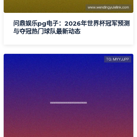
问鼎娱乐pg电子：2026年世界杯冠军预测
与夺冠热门球队最新动态