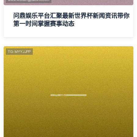
问鼎娱乐平台汇聚最新世界杯新闻资讯带你
第一时间掌握赛事动态