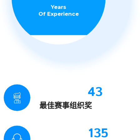
Years
Of Experience
43
最佳赛事组织奖
135