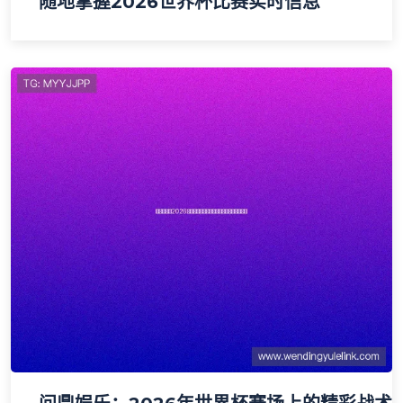
随地掌握2026世界杯比赛实时信息