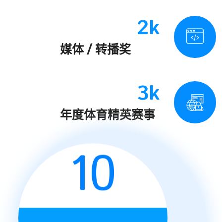
2k
媒体 / 转播奖
3k
年度体育精英赛事
10