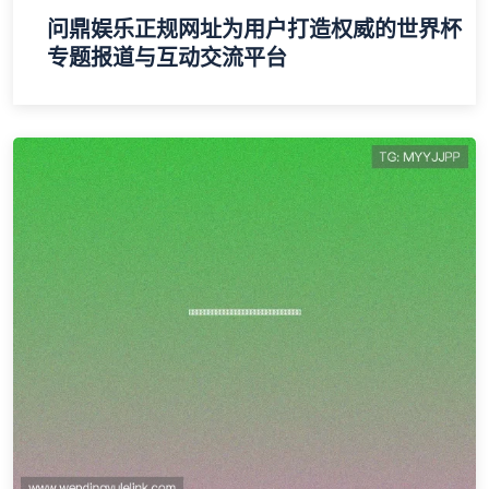
问鼎娱乐正规网址为用户打造权威的世界杯
专题报道与互动交流平台