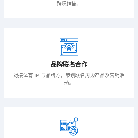
跨境销售。
品牌联名合作
对接体育 IP 与品牌方，策划联名周边产品及营销活
动。